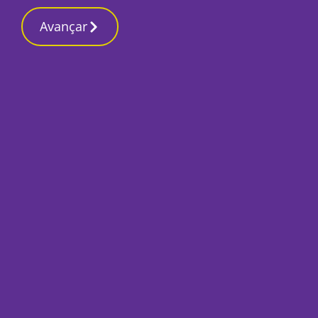
Contactos re
27 Fevereiro 2026, Sexta-feira 9:30 PM
Avançar
Início
Local
Seixal
Projecto ‘Ligue Ant
metade os acessos 
Orta
Por
O Setubalense
Abril 17, 2025