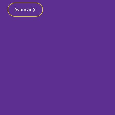
Contactos redaç
4 Março 2026, Quarta-feira 9:57 AM
Avançar
Início
Local
Almada
Novo observatório 
galgamento costei
Por
Redacção
Novembro 4, 2019