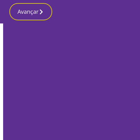
Avançar
Início
Local
Almada
Município de Almada junta comunidade
e avança com estratégia de saúde
Por
Humberto Lameiras
Maio 19, 2023