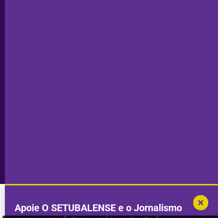
Odemira
Estatuto
Subscrever
Editorial
Palmela
Ficha
Santiago
Técnica
do Cacém
Capa do Dia
Política de
Seixal
Privacidade
Sesimbra
Declaração de
Transparência
Setúbal
Publicidade
Sines
Copyright © 2025. Todos os direitos
Desenvolvimento por
Megasites
em
reservados.
parceria com
DWSI
Apoie O SETUBALENSE e o Jornalismo