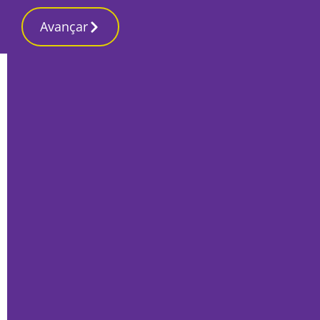
Avançar
Início
Local
Alcochete
Samouco celebra 14 anos de elevação a
vila
Por
Redacção
Dezembro 7, 2018