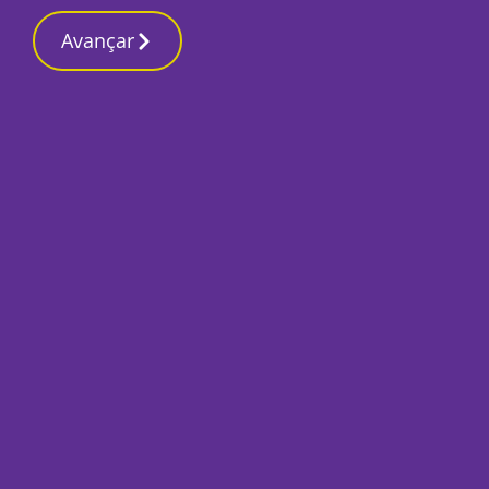
Contactos redaç
10 Março 2026, Terça-feira 2:06 AM
Avançar
Início
Local
Alcochete
Fernando Pinto po
Alcochete a deixar
Por
Humberto Lameiras
Outubro 28, 2022