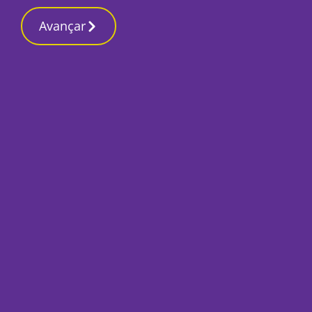
Contactos re
9 Março 2026, Segunda-feira 10:37 AM
Avançar
Início
Local
Alcácer do Sal
Novo relvado sinté
vai ser inaugurado
Por
Lusa
Outubro 26, 2022