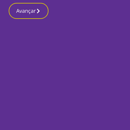
Contactos re
27 Fevereiro 2026, Sexta-feira 8:26 AM
Avançar
Início
Local
Alcácer do Sal
Aprovado plano qu
Montes da Comport
Por
Lusa
Junho 25, 2025