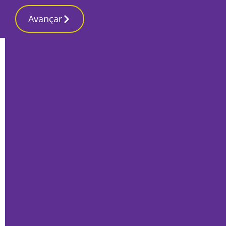
Avançar
Início
Empresas
EAD reforça liderança no sector da
gestão de documentos e arquivos em
Portugal
Por
Luis Bandadas
Novembro 19, 2020