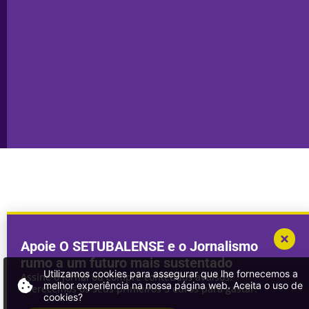
Sesimbra
Declaração de
Transparência
Setúbal
Publicidade
Sines
Copyright © 2025. Todos os direitos
Desenvolvimento por
Megasites
em
reservados.
parceria com
DWSI
Apoie O SETUBALENSE e o Jornalismo
rumo a um futuro mais sustentado
Utilizamos cookies para assegurar que lhe fornecemos a
Assine o jornal ou compre conteúdos avulsos.
melhor experiência na nossa página web. Aceita o uso de
Oferecemos os seus primeiros 3 euros para gastar!
cookies?