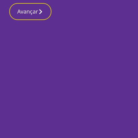
Contactos r
27 Fevereiro 2026, Sexta-feira 11:54 PM
Avançar
Início
Sociedade
As Pessoas Fazem 
Por
O Setubalense
Agosto 20, 2025