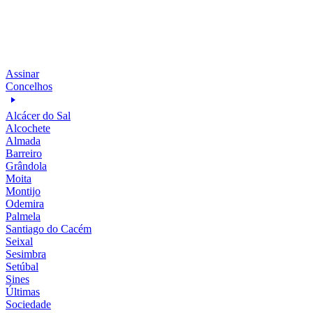
Assinar
Concelhos
Alcácer do Sal
Alcochete
Almada
Barreiro
Grândola
Moita
Montijo
Odemira
Palmela
Santiago do Cacém
Seixal
Sesimbra
Setúbal
Sines
Últimas
Sociedade