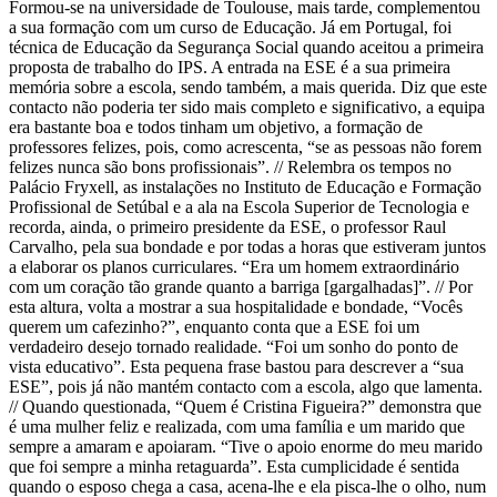
Formou-se na universidade de Toulouse, mais tarde, complementou
a sua formação com um curso de Educação. Já em Portugal, foi
técnica de Educação da Segurança Social quando aceitou a primeira
proposta de trabalho do IPS. A entrada na ESE é a sua primeira
memória sobre a escola, sendo também, a mais querida. Diz que este
contacto não poderia ter sido mais completo e significativo, a equipa
era bastante boa e todos tinham um objetivo, a formação de
professores felizes, pois, como acrescenta, “se as pessoas não forem
felizes nunca são bons profissionais”. // Relembra os tempos no
Palácio Fryxell, as instalações no Instituto de Educação e Formação
Profissional de Setúbal e a ala na Escola Superior de Tecnologia e
recorda, ainda, o primeiro presidente da ESE, o professor Raul
Carvalho, pela sua bondade e por todas a horas que estiveram juntos
a elaborar os planos curriculares. “Era um homem extraordinário
com um coração tão grande quanto a barriga [gargalhadas]”. // Por
esta altura, volta a mostrar a sua hospitalidade e bondade, “Vocês
querem um cafezinho?”, enquanto conta que a ESE foi um
verdadeiro desejo tornado realidade. “Foi um sonho do ponto de
vista educativo”. Esta pequena frase bastou para descrever a “sua
ESE”, pois já não mantém contacto com a escola, algo que lamenta.
// Quando questionada, “Quem é Cristina Figueira?” demonstra que
é uma mulher feliz e realizada, com uma família e um marido que
sempre a amaram e apoiaram. “Tive o apoio enorme do meu marido
que foi sempre a minha retaguarda”. Esta cumplicidade é sentida
quando o esposo chega a casa, acena-lhe e ela pisca-lhe o olho, num