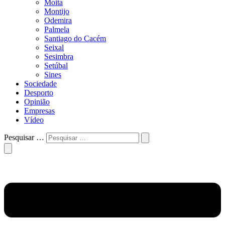
Moita
Montijo
Odemira
Palmela
Santiago do Cacém
Seixal
Sesimbra
Setúbal
Sines
Sociedade
Desporto
Opinião
Empresas
Vídeo
Pesquisar …