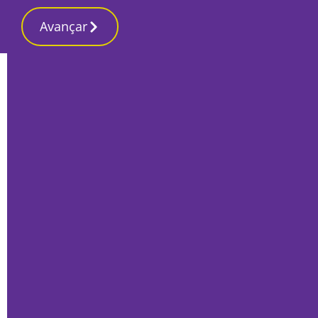
Avançar
Início
Desporto
“Sou o homem mais feliz do mundo”,
confessou Paulo Rodrigues após ser
eleito presidente do Vitória
Por
Ricardo Lopes Pereira
Outubro 19, 2020