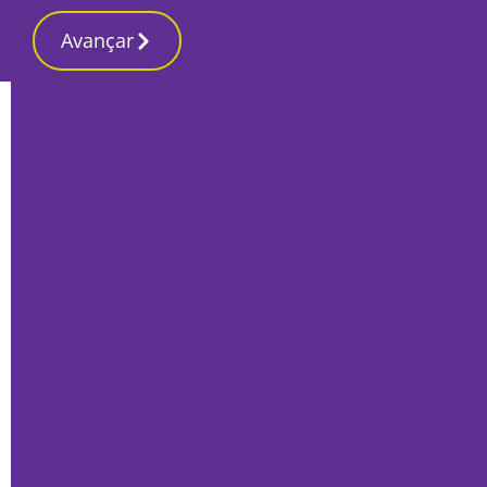
Avançar
Início
Desporto
Ex-presidente do Vitória Fernando
Oliveira morre aos 84 anos
Por
Ricardo Lopes Pereira
Abril 23, 2025