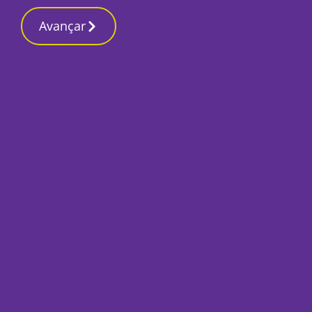
Contactos reda
17 Março 2026, Terça-feira 10:47 AM
Avançar
Início
Desporto
Direcção do Vitóri
dos salários em dí
Por
Redacção
Novembro 6, 2020