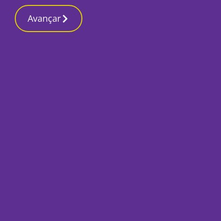
Contactos reda
19 Março 2026, Quinta-feira 4:24 AM
Avançar
Início
Desporto 2
Moitense recebe M
pensamento na vit
Por
José Pina
Fevereiro 10, 2022