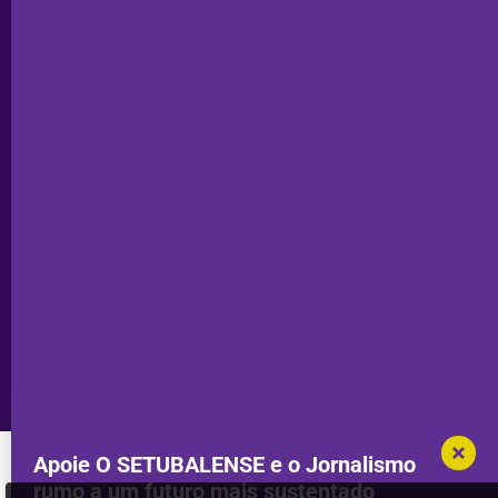
Odemira
Estatuto
Subscrever
Editorial
Palmela
Ficha
Santiago
Técnica
do Cacém
Capa do Dia
Política de
Seixal
Privacidade
Sesimbra
Declaração de
Transparência
Setúbal
Publicidade
Sines
Copyright © 2025. Todos os direitos
Desenvolvimento por
Megasites
em
reservados.
parceria com
DWSI
Apoie O SETUBALENSE e o Jornalismo
rumo a um futuro mais sustentado