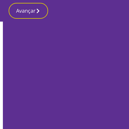
Avançar
Início
Desporto 2
Escolinha de Setúbal conquista Taça
Distrital Sub-17
Por
José Pina
Junho 19, 2022