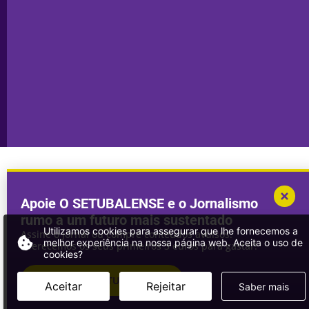
Sesimbra
Declaração de
Transparência
Setúbal
Publicidade
Sines
Copyright © 2025. Todos os direitos
Desenvolvimento por
Megasites
em
reservados.
parceria com
DWSI
Apoie O SETUBALENSE e o Jornalismo
rumo a um futuro mais sustentado
Utilizamos cookies para assegurar que lhe fornecemos a
Assine o jornal ou compre conteúdos avulsos.
melhor experiência na nossa página web. Aceita o uso de
Oferecemos os seus primeiros 3 euros para gastar!
cookies?
ASSINAR
O SETUBALENSE
Aceitar
Rejeitar
Saber mais