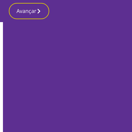
Avançar
Início
Desporto 2
Equipas da região desta vez jogam
todas no seu reduto na Liga 3
Por
José Pina
Fevereiro 11, 2022