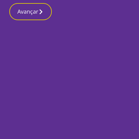
Contactos redaç
17 Março 2026, Terça-feira 5:24 PM
Avançar
Início
Desporto 2
Cova da Piedade, 
têm partidas impo
Por
José Pina
Abril 1, 2022