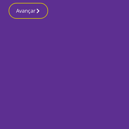
Contactos redaç
20 Março 2026, Sexta-feira 8:25 PM
Avançar
Início
Desporto 2
Cova da Piedade B –
“jogo grande” da j
Por
José Pina
Dezembro 20, 2018