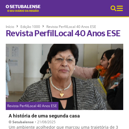
Início
Edição 1000
Revista PerfilLocal 40 Anos ESE
Revista PerfilLocal 40 Anos ESE
Revista PerfilLocal 40 Anos ESE
A história de uma segunda casa
O Setubalense
•
21/08/2025
Um ambiente acolhedor que marcou uma trajetória de 3