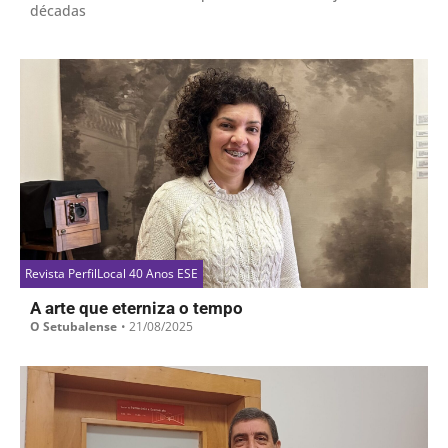
décadas
Revista PerfilLocal 40 Anos ESE
A arte que eterniza o tempo
O Setubalense
•
21/08/2025