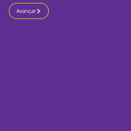
Contactos reda
17 Março 2026, Terça-feira 10:24 AM
Avançar
Início
Capa
Notícias do dia 5
Por
Redacção
Novembro 5, 2019