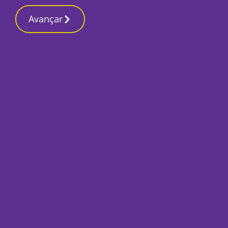
Contactos redaç
13 Março 2026, Sexta-feira 5:04 PM
Avançar
Início
Capa
Notícias do dia 3 
Por
Redacção
Setembro 3, 2018