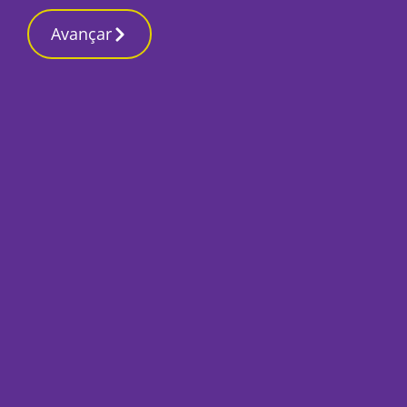
Contactos redação
22 Março 2026, Domingo 2:43 AM
Avançar
Início
Capa
Notícias do dia 23
Por
O Setubalense
Fevereiro 23, 2022