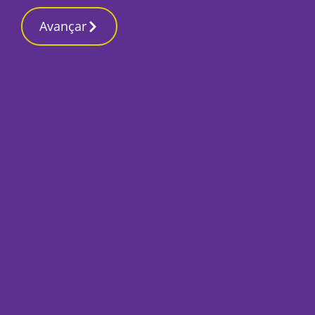
Contactos redaç
13 Março 2026, Sexta-feira 3:47 AM
Avançar
Início
Capa
Notícias do dia 19
Por
Redacção
Dezembro 19, 2018