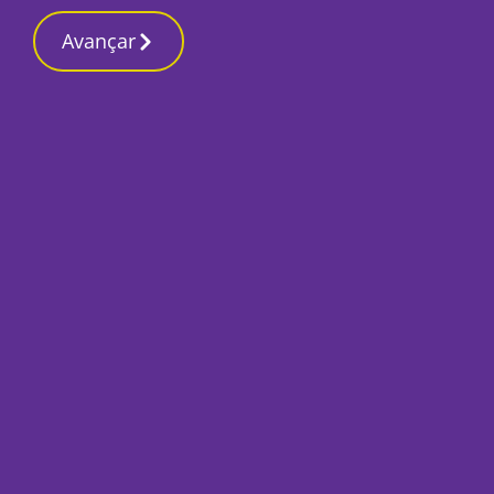
Contactos r
16 Março 2026, Segunda-feira 10:24 PM
Avançar
Início
Capa
Notícias do dia 11 
Por
O Setubalense
Fevereiro 11, 2022