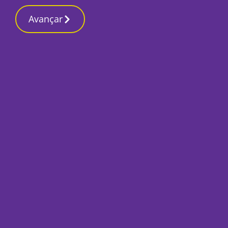
Contactos redação
1 Março 2026, Domingo 11:58 PM
Avançar
Início
Capa
Capa do Dia | 25 d
Por
O Setubalense
Setembro 25, 2024