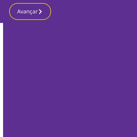
Avançar
Início
170.º aniversário
Sofia Luz: “Não acredito que a
Inteligência Artificial se virará contra
nós”
Por
Francisco Alves Rito
Agosto 11, 2025