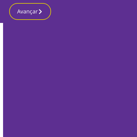
Avançar
Início
Local
Barreiro
Barreiro 2195. O Futuro de um concelho
à beira do século XXIII
Por
O Setubalense
Agosto 14, 2025