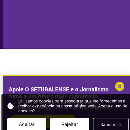
Publicidade
Sines
Copyright © 2025. Todos os direitos
Desenvolvimento por
Megasites
em
reservados.
parceria com
DWSI
Apoie O SETUBALENSE e o Jornalismo
rumo a um futuro mais sustentado
Utilizamos cookies para assegurar que lhe fornecemos a
Assine o jornal ou compre conteúdos avulsos.
melhor experiência na nossa página web. Aceita o uso de
Oferecemos os seus primeiros 3 euros para gastar!
cookies?
ASSINAR
O SETUBALENSE
Aceitar
Rejeitar
Saber mais