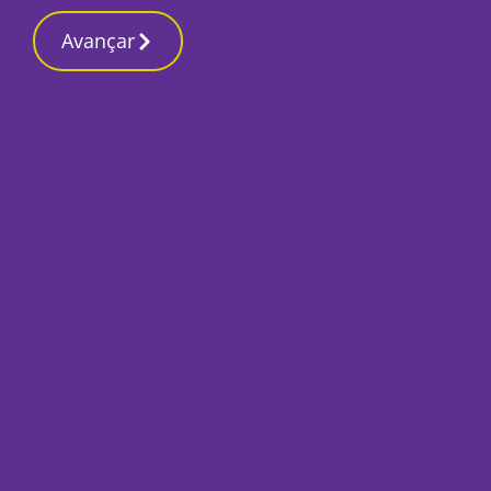
Contactos redaç
24 Março 2026, Terça-feira 8:20 PM
Avançar
Início
Local
Almada
Ambiente, urbanis
população altame
de 2195
Por
O Setubalense
Agosto 14, 2025