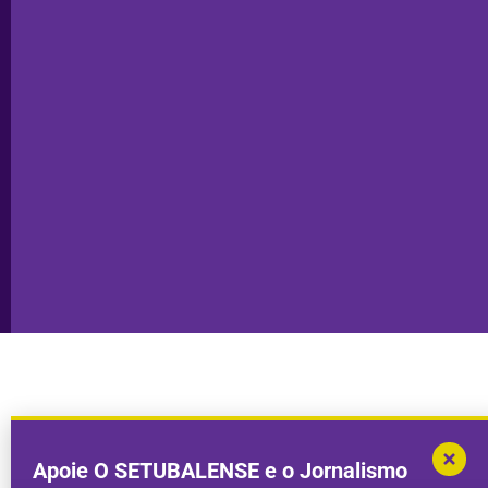
Santiago
Técnica
do Cacém
Capa do Dia
Política de
Seixal
Privacidade
Sesimbra
Declaração de
Transparência
Setúbal
Publicidade
Sines
Copyright © 2025. Todos os direitos
Desenvolvimento por
Megasites
em
reservados.
parceria com
DWSI
Apoie O SETUBALENSE e o Jornalismo