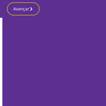
Avançar
Início
Local
Alcácer do Sal
Alcácer do Sal continua à espera do
regresso do comboio de passageiros
Por
O Setubalense
Agosto 12, 2025