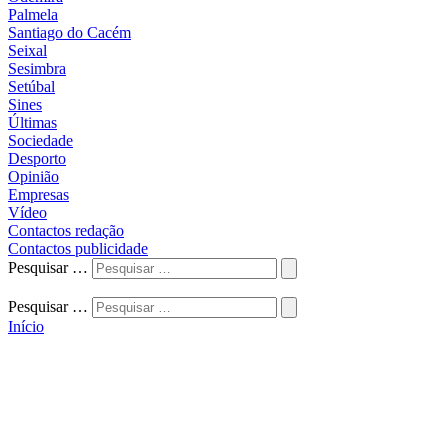
Palmela
Santiago do Cacém
Seixal
Sesimbra
Setúbal
Sines
Últimas
Sociedade
Desporto
Opinião
Empresas
Vídeo
Contactos redação
Contactos publicidade
Pesquisar …
Pesquisar …
Início