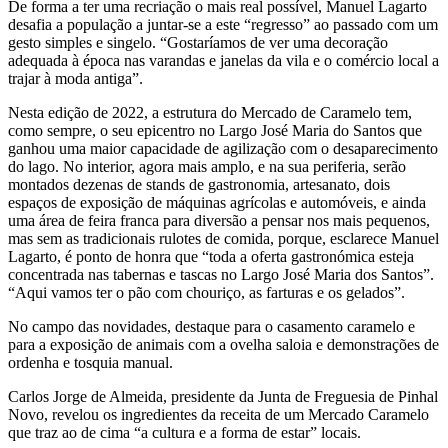
De forma a ter uma recriação o mais real possível, Manuel Lagarto
desafia a população a juntar-se a este “regresso” ao passado com um
gesto simples e singelo. “Gostaríamos de ver uma decoração
adequada à época nas varandas e janelas da vila e o comércio local a
trajar à moda antiga”.
Nesta edição de 2022, a estrutura do Mercado de Caramelo tem,
como sempre, o seu epicentro no Largo José Maria do Santos que
ganhou uma maior capacidade de agilização com o desaparecimento
do lago. No interior, agora mais amplo, e na sua periferia, serão
montados dezenas de stands de gastronomia, artesanato, dois
espaços de exposição de máquinas agrícolas e automóveis, e ainda
uma área de feira franca para diversão a pensar nos mais pequenos,
mas sem as tradicionais rulotes de comida, porque, esclarece Manuel
Lagarto, é ponto de honra que “toda a oferta gastronómica esteja
concentrada nas tabernas e tascas no Largo José Maria dos Santos”.
“Aqui vamos ter o pão com chouriço, as farturas e os gelados”.
No campo das novidades, destaque para o casamento caramelo e
para a exposição de animais com a ovelha saloia e demonstrações de
ordenha e tosquia manual.
Carlos Jorge de Almeida, presidente da Junta de Freguesia de Pinhal
Novo, revelou os ingredientes da receita de um Mercado Caramelo
que traz ao de cima “a cultura e a forma de estar” locais.