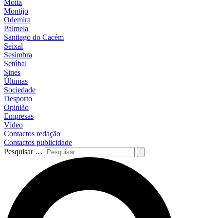
Moita
Montijo
Odemira
Palmela
Santiago do Cacém
Seixal
Sesimbra
Setúbal
Sines
Últimas
Sociedade
Desporto
Opinião
Empresas
Vídeo
Contactos redação
Contactos publicidade
Pesquisar …