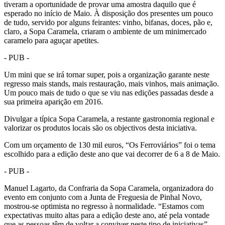
tiveram a oportunidade de provar uma amostra daquilo que é
esperado no início de Maio. À disposição dos presentes um pouco
de tudo, servido por alguns feirantes: vinho, bifanas, doces, pão e,
claro, a Sopa Caramela, criaram o ambiente de um minimercado
caramelo para aguçar apetites.
- PUB -
Um mini que se irá tornar super, pois a organização garante neste
regresso mais stands, mais restauração, mais vinhos, mais animação.
Um pouco mais de tudo o que se viu nas edições passadas desde a
sua primeira aparição em 2016.
Divulgar a típica Sopa Caramela, a restante gastronomia regional e
valorizar os produtos locais são os objectivos desta iniciativa.
Com um orçamento de 130 mil euros, “Os Ferroviários” foi o tema
escolhido para a edição deste ano que vai decorrer de 6 a 8 de Maio.
- PUB -
Manuel Lagarto, da Confraria da Sopa Caramela, organizadora do
evento em conjunto com a Junta de Freguesia de Pinhal Novo,
mostrou-se optimista no regresso à normalidade. “Estamos com
expectativas muito altas para a edição deste ano, até pela vontade
que as pessoas têm de voltar a conviver neste tipo de iniciativas”.