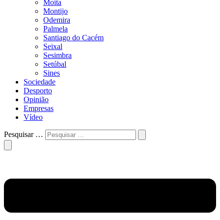
Moita
Montijo
Odemira
Palmela
Santiago do Cacém
Seixal
Sesimbra
Setúbal
Sines
Sociedade
Desporto
Opinião
Empresas
Vídeo
Pesquisar …