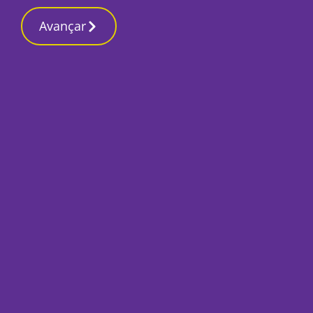
Contactos reda
10 Março 2026, Terça-feira 10:39 PM
Avançar
Início
Últimas
Autarquia e restau
de Natal aos mais 
Por
Mário Rui Sobral
Dezembro 24, 2020