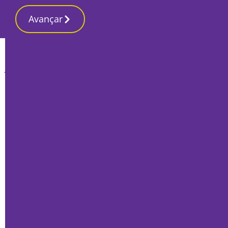
Avançar
Início
Opinião
Ucrânia também é Europa
Jorge Seguro Sanches
14 Julho 2022, Quinta-feira
Deputado à Assembleia da República
Muito se tem dito e escrito, e é sempre pouco, a