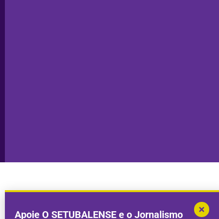
Ficha
Santiago
Técnica
do Cacém
Capa do Dia
Política de
Seixal
Privacidade
Sesimbra
Declaração de
Transparência
Setúbal
Publicidade
Sines
Copyright © 2025. Todos os direitos
Desenvolvimento por
Megasites
em
reservados.
parceria com
DWSI
Apoie O SETUBALENSE e o Jornalismo