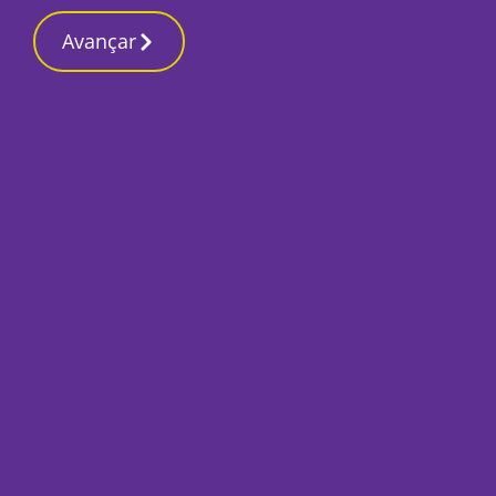
Contactos redaçã
2 Junho 2026, Terça-feira 11:17 PM
Avançar
Início
Opinião
Reduzir largura d
uma boa medida?
Paulo Anjos
2 Junho 2026, Terça-feira