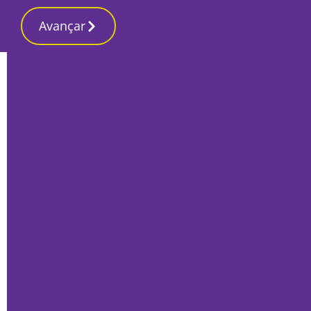
Avançar
Início
Opinião
Pensar Setúbal: Associação Setúbal Voz
distinguida com a Medalha de Honra da
Cidade de Setúbal
Giovanni Licciardello
, Professor
16 Setembro 2024, Segunda-feira