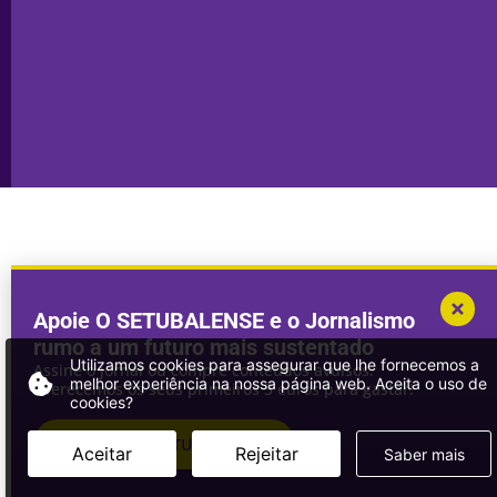
Publicidade
Sines
Copyright © 2025. Todos os direitos
Desenvolvimento por
Megasites
em
reservados.
parceria com
DWSI
Apoie O SETUBALENSE e o Jornalismo
rumo a um futuro mais sustentado
Utilizamos cookies para assegurar que lhe fornecemos a
Assine o jornal ou compre conteúdos avulsos.
melhor experiência na nossa página web. Aceita o uso de
Oferecemos os seus primeiros 3 euros para gastar!
cookies?
ASSINAR
O SETUBALENSE
Aceitar
Rejeitar
Saber mais