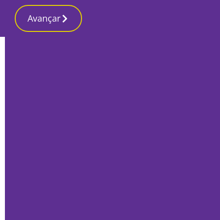
Avançar
Início
Opinião
PENSAR SETÚBAL: Alan Turing, um
génio finalmente reabilitado
Giovanni Licciardello
, Professor
25 Maio 2020, Segunda-feira
Giovanni Licciardello - Professor