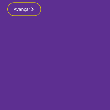
Contactos r
16 Março 2026, Segunda-feira 10:19 PM
Avançar
Início
Opinião
O Seixal prossegu
Francisco Ramalho
, Ex-bancário, Corroi
30 Março 2022, Quarta-feira