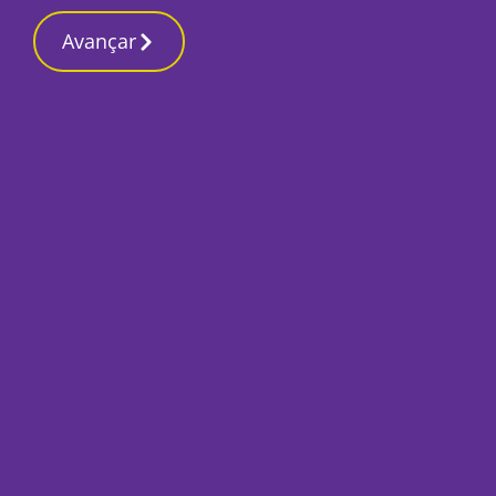
Avançar
Início
Opinião
O papel fundamental das Comunidades
Intermunicipais
Sónia dos Reis
1 Julho 2026, Quarta-feira
Deputada do PSD