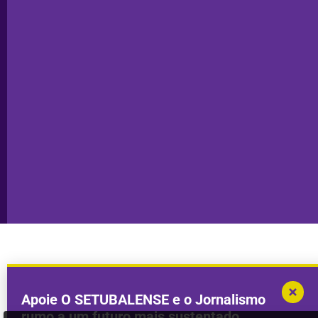
Ficha
Santiago
Técnica
do Cacém
Capa do Dia
Política de
Seixal
Privacidade
Sesimbra
Declaração de
Transparência
Setúbal
Publicidade
Sines
Copyright © 2025. Todos os direitos
Desenvolvimento por
Megasites
em
reservados.
parceria com
DWSI
Apoie O SETUBALENSE e o Jornalismo
rumo a um futuro mais sustentado