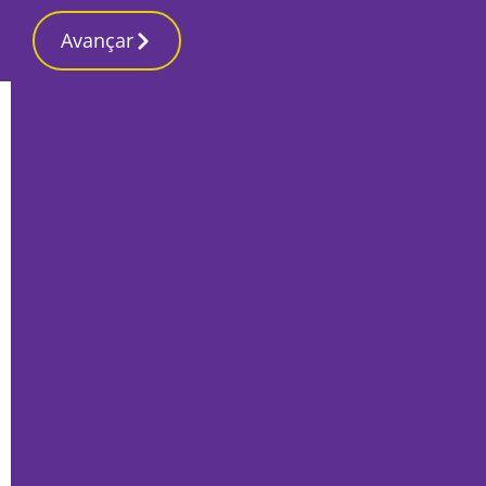
Avançar
Início
Opinião
Indiferença
Francisco Ramalho
, Ex-bancário, Corroios
15 Fevereiro 2022, Terça-feira
Ex-bancário, Corroios
Comove até às lágrimas imaginar-se a tão prolongada (5