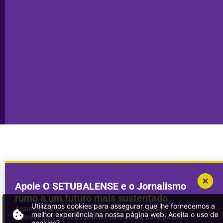
Seixal
Privacidade
Sesimbra
Declaração de
Transparência
Setúbal
Publicidade
Sines
Copyright © 2025. Todos os direitos
Desenvolvimento por
Megasites
em
reservados.
parceria com
DWSI
Apoie O SETUBALENSE e o Jornalismo
rumo a um futuro mais sustentado
Utilizamos cookies para assegurar que lhe fornecemos a
Assine o jornal ou compre conteúdos avulsos.
melhor experiência na nossa página web. Aceita o uso de
Oferecemos os seus primeiros 3 euros para gastar!
cookies?