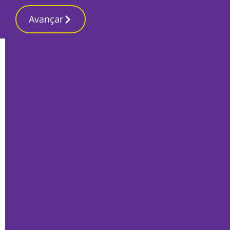
Avançar
Início
Opinião
De Marcelo, nem responsabilidade nem
governabilidade
Bernardo Albano
15 Maio 2024, Quarta-feira
Vice-Presidente da Distrital de Setúbal da Juventude Socialista