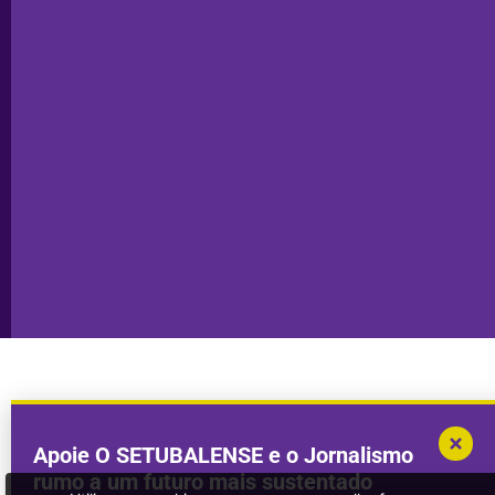
Santiago
Técnica
do Cacém
Capa do Dia
Política de
Seixal
Privacidade
Sesimbra
Declaração de
Transparência
Setúbal
Publicidade
Sines
Copyright © 2025. Todos os direitos
Desenvolvimento por
Megasites
em
reservados.
parceria com
DWSI
Apoie O SETUBALENSE e o Jornalismo
rumo a um futuro mais sustentado