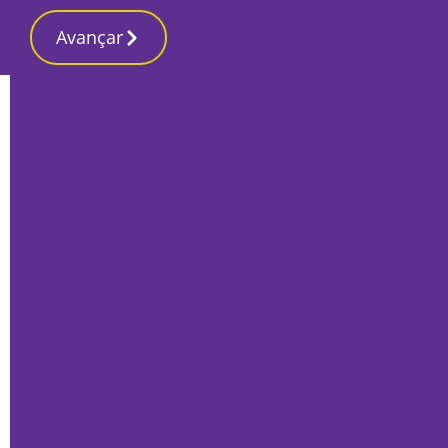
Avançar
Início
Opinião
Alertas, apelos e eleições
Francisco Ramalho
, Ex-bancário, Corroios
28 Setembro 2021, Terça-feira
Ex-bancário, Corroios
Dirigindo-se à 76ª Sessão da Assembleia Geral das