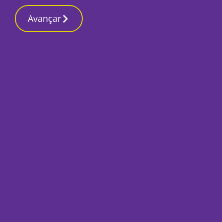
Avançar
Início
Opinião
A vida passa como se fosse um só dia
Claudio Anaia
8 Julho 2026, Quarta-feira
Militante da justiça e direitos humanos