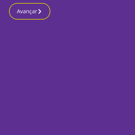
Contactos redação
7 Março 2026, Sábado 11:48 PM
Avançar
Início
Local
Setúbal
Socialistas exigem
chegue a entendi
Por
O Setubalense
Julho 28, 2023