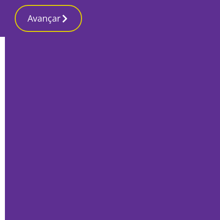
Avançar
Início
Local
Setúbal
Setubalenses lançam projectos musicais
independentes de Rap e R&B
Por
André Rosa
Janeiro 31, 2017
|