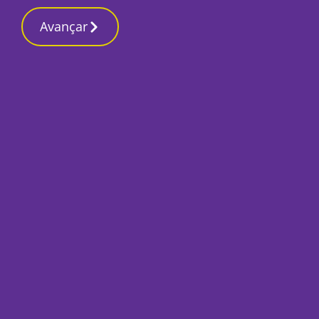
Contactos re
9 Março 2026, Segunda-feira 10:55 PM
Avançar
Início
Local
Setúbal
Lojistas do Centro
pedem em tribunal j
clientes
Por
Rogério Matos
Abril 7, 2022