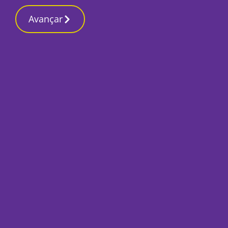
Contactos redação
14 Março 2026, Sábado 6:21 PM
Avançar
Início
Local
Setúbal
Hospital de São Be
doentes internado
Por
Redacção
Novembro 11, 2020