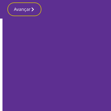
Avançar
Início
Local
Setúbal
Fórum empresarial aponta necessidade
de uma estratégia para juntar à NUTS
Por
Tiago Jesus
Outubro 11, 2023
||