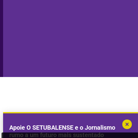
Seixal
Privacidade
Sesimbra
Declaração de
Transparência
Setúbal
Publicidade
Sines
Copyright © 2025. Todos os direitos
Desenvolvimento por
Megasites
em
reservados.
parceria com
DWSI
Apoie O SETUBALENSE e o Jornalismo
rumo a um futuro mais sustentado