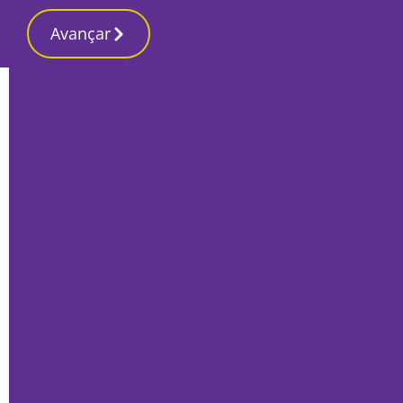
Avançar
Início
Local
Setúbal
Executivo municipal de Setúbal solidário
com Ucrânia condena agressão militar
russa
Por
O Setubalense
Março 7, 2022