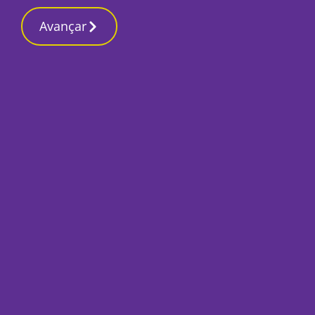
Contactos red
9 Março 2026, Segunda-feira 3:38 AM
Avançar
Início
Local
Odemira
Companhia de Cir
espectáculo “Susp
Por
Lusa
Dezembro 12, 2022