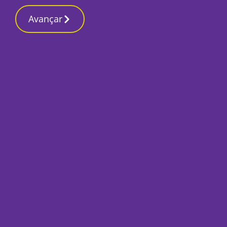
Contactos redaçã
30 Junho 2026, Terça-feira 4:21 PM
Avançar
Início
Local
Almada
Núcleo histórico 
arqueológicas em j
comunidade
Por
Lusa
Junho 30, 2026