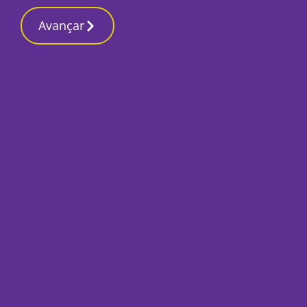
Contactos reda
10 Março 2026, Terça-feira 10:39 AM
Avançar
Início
Desporto
«Vitorianos têm si
durante e depois d
Por
Ricardo Lopes Pereira
Dezembro 20, 2018